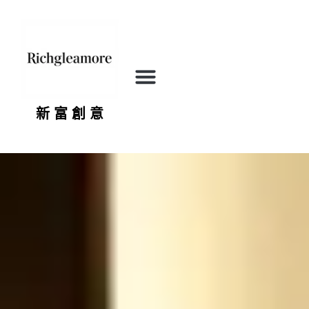
新 富 創 意