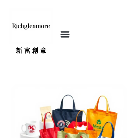
新 富 創 意